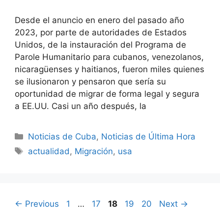
Desde el anuncio en enero del pasado año
2023, por parte de autoridades de Estados
Unidos, de la instauración del Programa de
Parole Humanitario para cubanos, venezolanos,
nicaragüenses y haitianos, fueron miles quienes
se ilusionaron y pensaron que sería su
oportunidad de migrar de forma legal y segura
a EE.UU. Casi un año después, la
Categories
Noticias de Cuba
,
Noticias de Última Hora
Tags
actualidad
,
Migración
,
usa
Page
Page
Page
Page
Page
←
Previous
1
…
17
18
19
20
Next
→