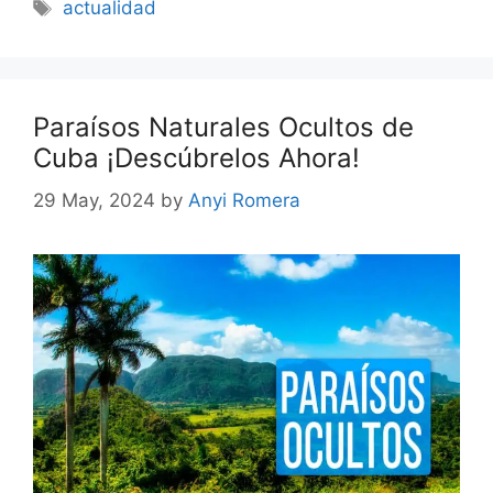
Tags
actualidad
Paraísos Naturales Ocultos de
Cuba ¡Descúbrelos Ahora!
29 May, 2024
by
Anyi Romera