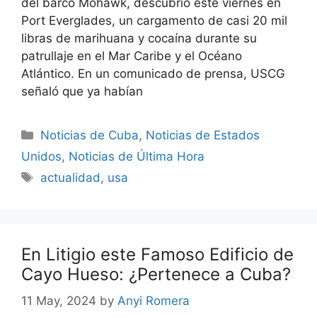
del barco Mohawk, descubrió este viernes en
Port Everglades, un cargamento de casi 20 mil
libras de marihuana y cocaína durante su
patrullaje en el Mar Caribe y el Océano
Atlántico. En un comunicado de prensa, USCG
señaló que ya habían
Categories
Noticias de Cuba
,
Noticias de Estados
Unidos
,
Noticias de Última Hora
Tags
actualidad
,
usa
En Litigio este Famoso Edificio de
Cayo Hueso: ¿Pertenece a Cuba?
11 May, 2024
by
Anyi Romera