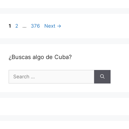
Page
Page
Page
1
2
…
376
Next
→
¿Buscas algo de Cuba?
Search
for: