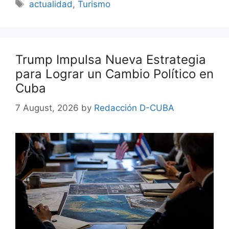
Tags
actualidad
,
Turismo
Trump Impulsa Nueva Estrategia
para Lograr un Cambio Político en
Cuba
7 August, 2026
by
Redacción D-CUBA