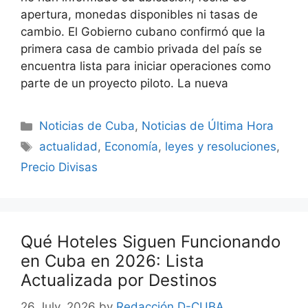
apertura, monedas disponibles ni tasas de
cambio. El Gobierno cubano confirmó que la
primera casa de cambio privada del país se
encuentra lista para iniciar operaciones como
parte de un proyecto piloto. La nueva
Categories
Noticias de Cuba
,
Noticias de Última Hora
Tags
actualidad
,
Economía
,
leyes y resoluciones
,
Precio Divisas
Qué Hoteles Siguen Funcionando
en Cuba en 2026: Lista
Actualizada por Destinos
26 July, 2026
by
Redacción D-CUBA