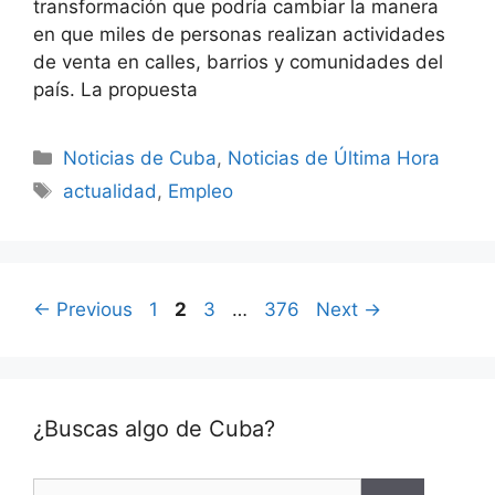
transformación que podría cambiar la manera
en que miles de personas realizan actividades
de venta en calles, barrios y comunidades del
país. La propuesta
Categories
Noticias de Cuba
,
Noticias de Última Hora
Tags
actualidad
,
Empleo
Page
Page
Page
Page
←
Previous
1
2
3
…
376
Next
→
¿Buscas algo de Cuba?
Search