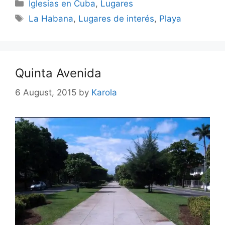
Categories
Iglesias en Cuba
,
Lugares
Tags
La Habana
,
Lugares de interés
,
Playa
Quinta Avenida
6 August, 2015
by
Karola