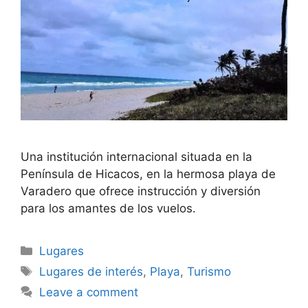
Una institución internacional situada en la
Península de Hicacos, en la hermosa playa de
Varadero que ofrece instrucción y diversión
para los amantes de los vuelos.
Categories
Lugares
Tags
Lugares de interés
,
Playa
,
Turismo
Leave a comment