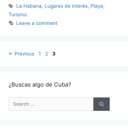
Tags
La Habana
,
Lugares de interés
,
Playa
,
Turismo
Leave a comment
Page
Page
Page
←
Previous
1
2
3
¿Buscas algo de Cuba?
Search
for: