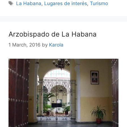
Tags
La Habana
,
Lugares de interés
,
Turismo
Arzobispado de La Habana
1 March, 2016
by
Karola