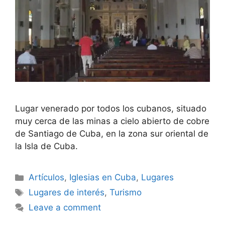
Lugar venerado por todos los cubanos, situado
muy cerca de las minas a cielo abierto de cobre
de Santiago de Cuba, en la zona sur oriental de
la Isla de Cuba.
Categories
Artículos
,
Iglesias en Cuba
,
Lugares
Tags
Lugares de interés
,
Turismo
Leave a comment