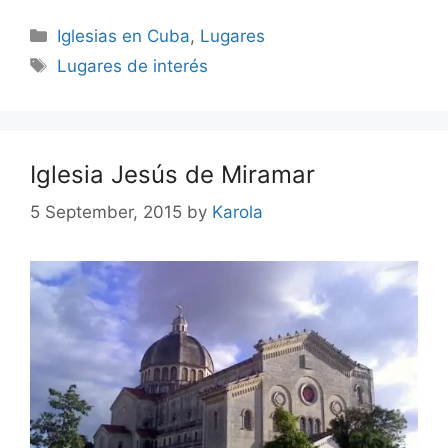
Categories
Iglesias en Cuba
,
Lugares
Tags
Lugares de interés
Iglesia Jesús de Miramar
5 September, 2015
by
Karola