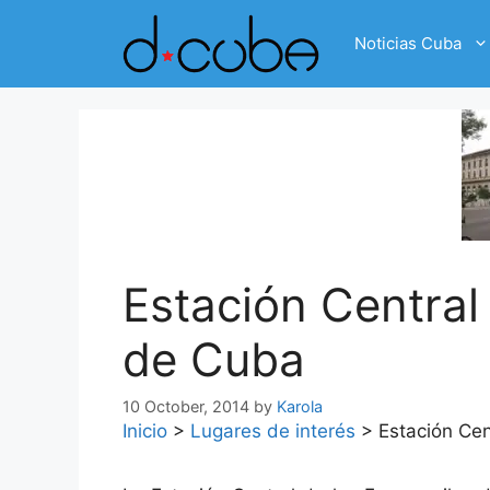
Skip
to
Noticias Cuba
content
Estación Central 
de Cuba
10 October, 2014
by
Karola
Inicio
>
Lugares de interés
>
Estación Cen