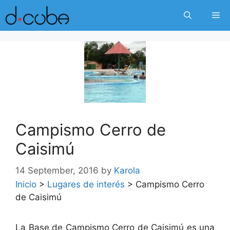
Skip
Me
to
content
Campismo Cerro de
Caisimú
14 September, 2016
by
Karola
Inicio
>
Lugares de interés
>
Campismo Cerro
de Caisimú
La Base de Campismo Cerro de Caisimú es una