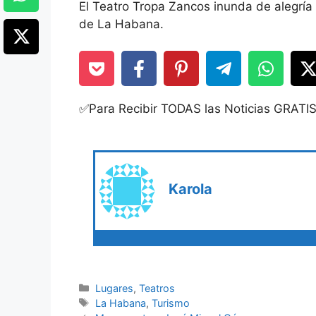
El Teatro Tropa Zancos inunda de alegría y
de La Habana.
✅Para Recibir TODAS las Noticias GRATI
Karola
Categories
Lugares
,
Teatros
Tags
La Habana
,
Turismo