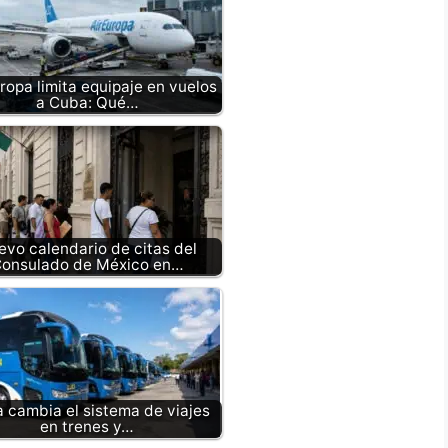
uropa limita equipaje en vuelos
a Cuba: Qué…
vo calendario de citas del
onsulado de México en…
 cambia el sistema de viajes
en trenes y…