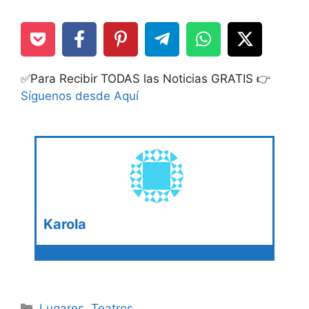
✅Para Recibir TODAS las Noticias GRATIS 👉
Síguenos desde Aquí
Karola
Categories
Lugares
,
Teatros