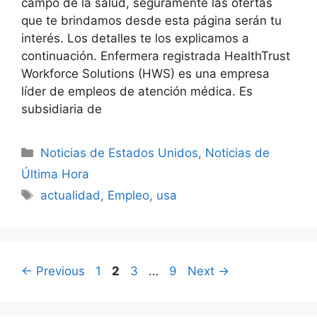
campo de la salud, seguramente las ofertas
que te brindamos desde esta página serán tu
interés. Los detalles te los explicamos a
continuación. Enfermera registrada HealthTrust
Workforce Solutions (HWS) es una empresa
líder de empleos de atención médica. Es
subsidiaria de
Categories
Noticias de Estados Unidos
,
Noticias de
Última Hora
Tags
actualidad
,
Empleo
,
usa
Page
Page
Page
Page
←
Previous
1
2
3
…
9
Next
→