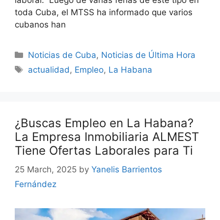
laboral. Luego de varias ferias de este tipo en
toda Cuba, el MTSS ha informado que varios
cubanos han
Categories
Noticias de Cuba
,
Noticias de Última Hora
Tags
actualidad
,
Empleo
,
La Habana
¿Buscas Empleo en La Habana?
La Empresa Inmobiliaria ALMEST
Tiene Ofertas Laborales para Ti
25 March, 2025
by
Yanelis Barrientos
Fernández