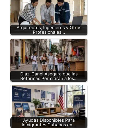
Arquitectos, Ingenieros y Otros
Profesionales…
Díaz-Canel Asegura que las
Reformas Permitirán a los…
Ayudas Disponibles Para
Inmigrantes Cubanos en…