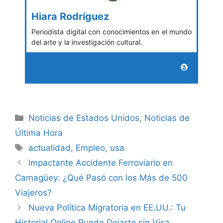
Hiara Rodríguez
Periodista digital con conocimientos en el mundo
del arte y la investigación cultural.
Categories
Noticias de Estados Unidos
,
Noticias de
Última Hora
Tags
actualidad
,
Empleo
,
usa
Impactante Accidente Ferroviario en
Camagüey: ¿Qué Pasó con los Más de 500
Viajeros?
Nueva Política Migratoria en EE.UU.: Tu
Historial Online Puede Dejarte sin Visa