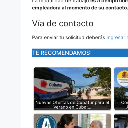
La modalidad de trabajo
es a tiempo com
empleadora al momento de su contacto
Vía de contacto
Para enviar tu solicitud deberás
ingresar 
TE RECOMENDAMOS:
Nuevas Ofertas de Cubatur para el
Co
Verano en Cuba:…