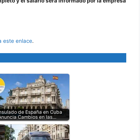
pleto y el salario será informado por la empresa
.
a este enlace
.
nsulado de España en Cuba
Anuncia Cambios en las…