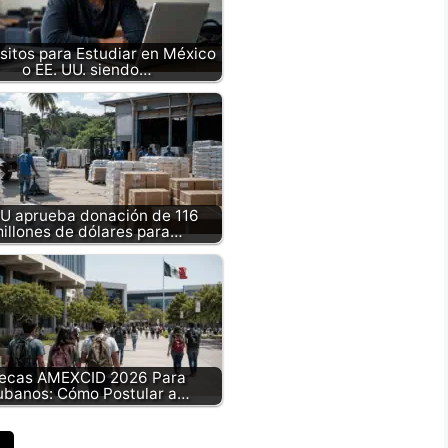
sitos para Estudiar en México
o EE. UU. siendo…
U aprueba donación de 116
illones de dólares para…
ecas AMEXCID 2026 Para
ubanos: Cómo Postular a…