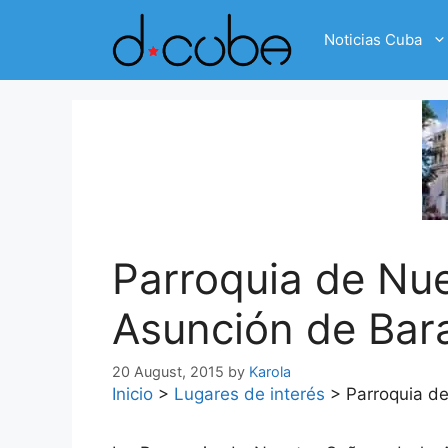
Skip
to
Noticias Cuba
content
Parroquia de Nue
Asunción de Bar
20 August, 2015
by
Karola
Inicio
>
Lugares de interés
>
Parroquia d