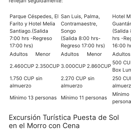
reflejan seguidamente:
Parque Céspedes, El
San Luis, Palma,
Hotel M
Farito y Hotel Melia
Contramaestre,
Guantá
Santiago.(Salida
Songo
(Salida
7:00 hrs -Regreso
(Salida 8:00 hrs-
hrs -Re
17:00 hrs)
Regreso 17:00 hrs)
16:00 h
Adultos
Menor
Adultos
Menor
Adultos
500 CU
2.460CUP
2.350CUP
3.000CUP
2.860CUP
Box Lu
1.750 CUP sin
2.270 CUP sin
250 CUP
almuerzo
almuerzo
almuer
Mínimo 
Mínimo 13 personas
Mínimo 11 personas
person
Excursión Turística Puesta de Sol
en el Morro con Cena