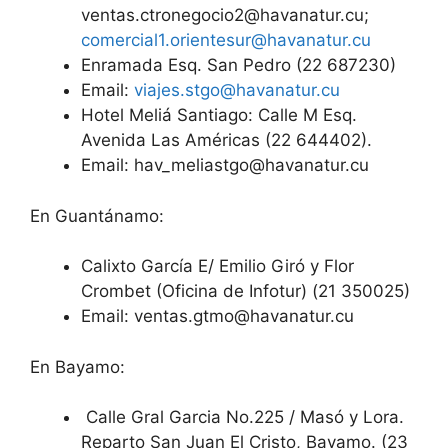
ventas.ctronegocio2@havanatur.cu
;
comercial1.orientesur@havanatur.cu
Enramada Esq. San Pedro (22 687230)
Email:
viajes.stgo@havanatur.cu
Hotel Meliá Santiago: Calle M Esq.
Avenida Las Américas (22 644402).
Email:
hav_meliastgo@havanatur.cu
En Guantánamo:
Calixto García E/ Emilio Giró y Flor
Crombet (Oficina de Infotur) (21 350025)
Email:
ventas.gtmo@havanatur.cu
En Bayamo:
Calle Gral Garcia No.225 / Masó y Lora.
Reparto San Juan El Cristo, Bayamo. (23