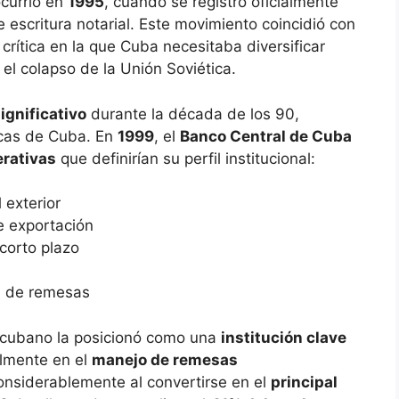
ocurrió en
1995
, cuando se registró oficialmente
escritura notarial. Este movimiento coincidió con
 crítica en la que Cuba necesitaba diversificar
el colapso de la Unión Soviética.
ignificativo
durante la década de los 90,
cas de Cuba. En
1999
, el
Banco Central de Cuba
erativas
que definirían su perfil institucional:
 exterior
 exportación
corto plazo
s
de remesas
 cubano la posicionó como una
institución clave
almente en el
manejo de remesas
considerablemente al convertirse en el
principal