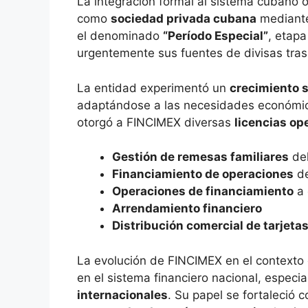
La integración formal al sistema cubano 
como
sociedad privada cubana
mediante 
el denominado
“Período Especial”
, etapa
urgentemente sus fuentes de divisas tras 
La entidad experimentó un
crecimiento s
adaptándose a las necesidades económi
otorgó a FINCIMEX diversas
licencias op
Gestión de remesas familiares
del
Financiamiento de operaciones
de
Operaciones de financiamiento
a 
Arrendamiento financiero
Distribución comercial de tarjeta
La evolución de FINCIMEX en el contexto
en el sistema financiero nacional, especi
internacionales
. Su papel se fortaleció 