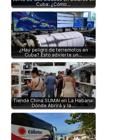
Cuba: ¿Cómo…
¿Hay peligro de terremotos en
Cuba? Esto advierte un…
Tienda China SUMAI en La Habana:
Dónde Abrirá y la…