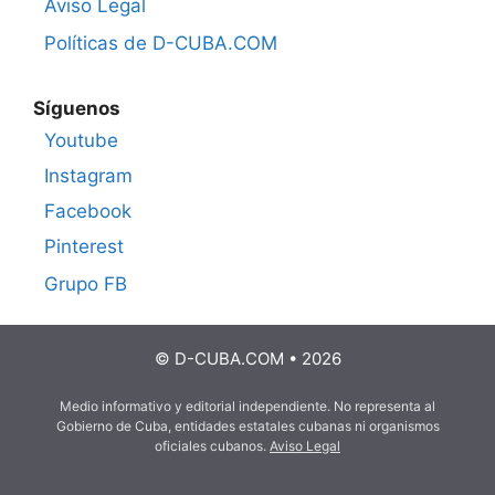
Aviso Legal
Políticas de D-CUBA.COM
Síguenos
Youtube
Instagram
Facebook
Pinterest
Grupo FB
© D-CUBA.COM • 2026
Medio informativo y editorial independiente. No representa al
Gobierno de Cuba, entidades estatales cubanas ni organismos
oficiales cubanos.
Aviso Legal