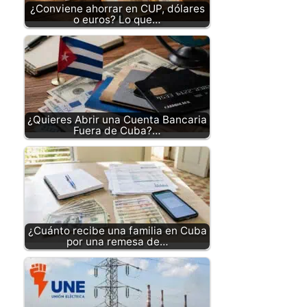
¿Conviene ahorrar en CUP, dólares
o euros? Lo que…
¿Quieres Abrir una Cuenta Bancaria
Fuera de Cuba?…
¿Cuánto recibe una familia en Cuba
por una remesa de…