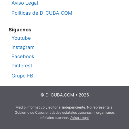
Aviso Legal
Políticas de D-CUBA.COM
Síguenos
Youtube
Instagram
Facebook
Pinterest
Grupo FB
© D-CUBA.COM • 2026
Medio informativo y editorial independiente. No representa al
Gobierno de Cuba, entidades estatales cubanas ni organismos
oficiales cubanos.
Aviso Legal