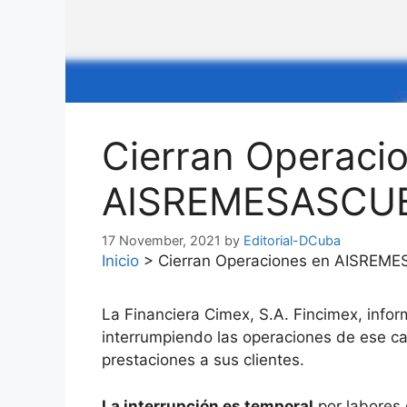
Cierran Operaci
AISREMESASCU
17 November, 2021
by
Editorial-DCuba
Inicio
>
Cierran Operaciones en AISRE
La Financiera Cimex, S.A. Fincimex, info
interrumpiendo las operaciones de ese ca
prestaciones a sus clientes.
La interrupción es temporal
por labores