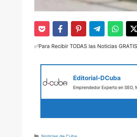
✅Para Recibir TODAS las Noticias GRATI
Editorial-DCuba
Emprendedor Experto en SEO, Ma
Categories
Noticias de Cuba