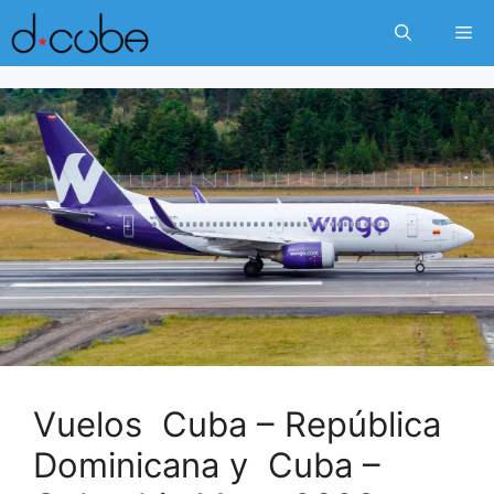
Skip
Me
to
content
Vuelos Cuba – República
Dominicana y Cuba –