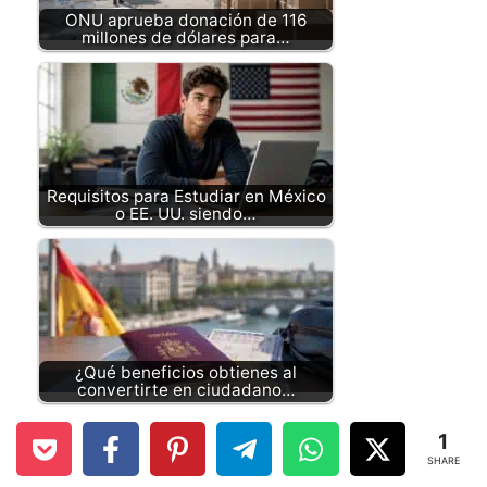
ONU aprueba donación de 116
millones de dólares para…
Requisitos para Estudiar en México
o EE. UU. siendo…
¿Qué beneficios obtienes al
convertirte en ciudadano…
1
SHARE