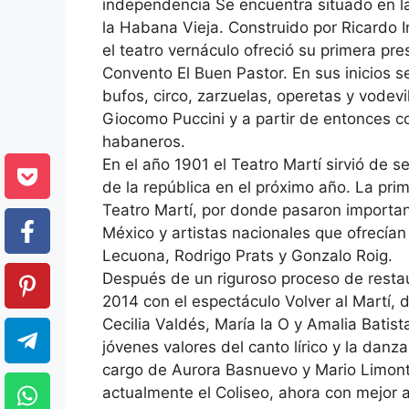
independencia Se encuentra situado en la
la Habana Vieja. Construido por Ricardo Ir
el teatro vernáculo ofreció su primera pre
Convento El Buen Pastor. En sus inicios s
bufos, circo, zarzuelas, operetas y vodev
Giocomo Puccini y a partir de entonces 
habaneros.
En el año 1901 el Teatro Martí sirvió de 
de la república en el próximo año. La prim
Teatro Martí, por donde pasaron importan
México y artistas nacionales que ofrecían 
Lecuona, Rodrigo Prats y Gonzalo Roig.
Después de un riguroso proceso de restau
2014 con el espectáculo Volver al Martí,
Cecilia Valdés, María la O y Amalia Batis
jóvenes valores del canto lírico y la dan
cargo de Aurora Basnuevo y Mario Limont
actualmente el Coliseo, ahora con mejor 