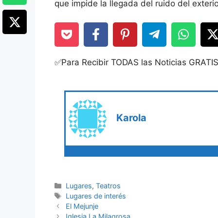
que impide la llegada del ruido del exterio
✅Para Recibir TODAS las Noticias GRATI
Karola
Categories
Lugares
,
Teatros
Tags
Lugares de interés
El Mejunje
Iglesia La Milagrosa