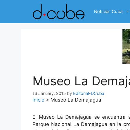
Skip
to
Noticias Cuba
content
Museo La Demaj
16 January, 2015
by
Editorial-DCuba
Inicio
>
Museo La Demajagua
El Museo La Demajagua se encuentra si
Parque Nacional La Demajagua en la prov