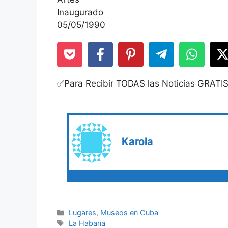
Inaugurado
05/05/1990
✅Para Recibir TODAS las Noticias GRATI
Karola
Categories
Lugares
,
Museos en Cuba
Tags
La Habana