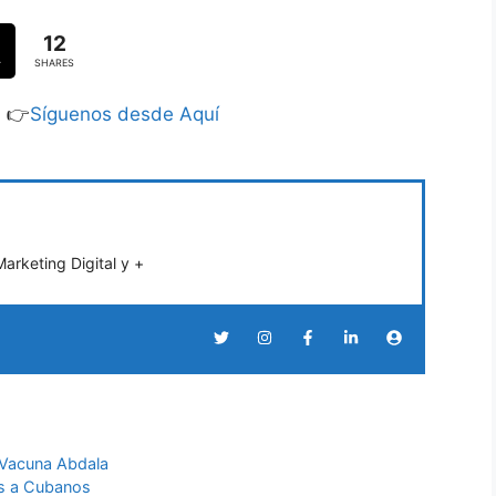
12
SHARES
S 👉
Síguenos desde Aquí
rketing Digital y +
 Vacuna Abdala
s a Cubanos