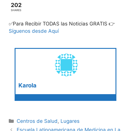
202
SHARES
✅Para Recibir TODAS las Noticias GRATIS 👉
Síguenos desde Aquí
Karola
Categories
Centros de Salud
,
Lugares
Escuela Latinoamericana de Medicina en La