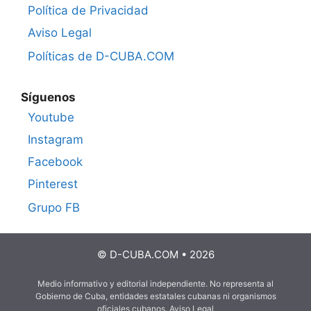
Política de Privacidad
Aviso Legal
Políticas de D-CUBA.COM
Síguenos
Youtube
Instagram
Facebook
Pinterest
Grupo FB
© D-CUBA.COM • 2026
Medio informativo y editorial independiente. No representa al
Gobierno de Cuba, entidades estatales cubanas ni organismos
oficiales cubanos.
Aviso Legal