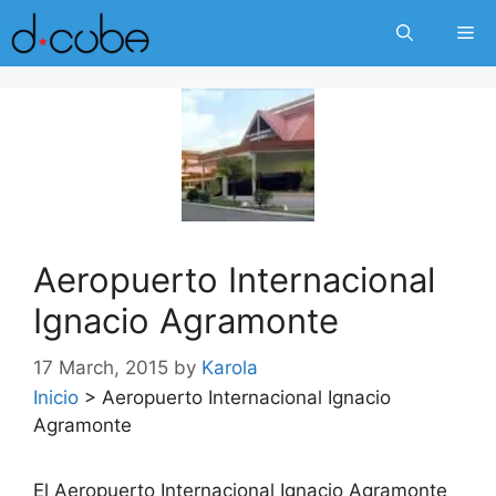
Skip
Me
to
content
Aeropuerto Internacional
Ignacio Agramonte
17 March, 2015
by
Karola
Inicio
>
Aeropuerto Internacional Ignacio
Agramonte
El Aeropuerto Internacional Ignacio Agramonte