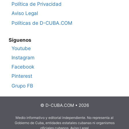
Política de Privacidad
Aviso Legal
Políticas de D-CUBA.COM
Síguenos
Youtube
Instagram
Facebook
Pinterest
Grupo FB
© D-CUBA.COM • 2026
Medio informativo y editorial independiente. No representa al
Gobierno de Cuba, entidades estatales cubanas ni organismos
oficiales cubanos.
Aviso Legal