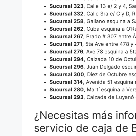
Sucursal 323
, Calle 13 e/ 2 y 4, 
Sucursal 332
, Calle 3ra e/ C y D,
Sucursal 258
, Galiano esquina a 
Sucursal 262
, Cuba esquina a O’Re
Sucursal 267
, Prado # 307 entre 
Sucursal 271
, 5ta Ave entre 478 
Sucursal 276
, Ave 78 esquina a 5t
Sucursal 294
, Calzada 10 de Octu
Sucursal 296
, Juan Delgado esqui
Sucursal 300
, Diez de Octubre es
Sucursal 314
, Avenida 51 esquina 
Sucursal 280
, Martí esquina a Ve
Sucursal 293
, Calzada de Luyanó 
¿Necesitas más info
servicio de caja d