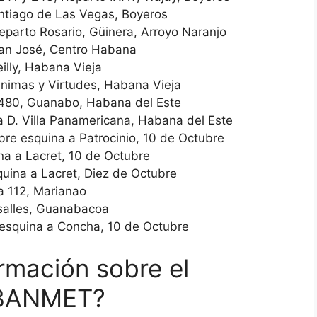
Santiago de Las Vegas, Boyeros
 Reparto Rosario, Güinera, Arroyo Naranjo
San José, Centro Habana
illy, Habana Vieja
Ánimas y Virtudes, Habana Vieja
y 480, Guanabo, Habana del Este
a D. Villa Panamericana, Habana del Este
bre esquina a Patrocinio, 10 de Octubre
na a Lacret, 10 de Octubre
quina a Lacret, Diez de Octubre
a 112, Marianao
rsalles, Guanabacoa
esquina a Concha, 10 de Octubre
rmación sobre el
e BANMET?