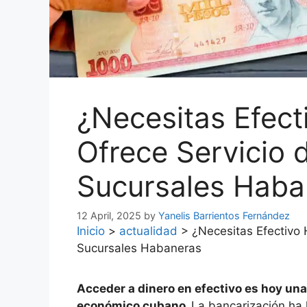
¿Necesitas Efec
Ofrece Servicio 
Sucursales Haba
12 April, 2025
by
Yanelis Barrientos Fernández
Inicio
>
actualidad
>
¿Necesitas Efectivo
Sucursales Habaneras
Acceder a dinero en efectivo es hoy una
económico cubano.
La bancarización ha 