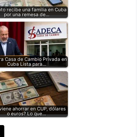
to recibe una familia en Cuba
por una remesa de…
ra Casa de Cambio Privada en
Cuba Lista para…
iene ahorrar en CUP, dólares
o euros? Lo que…