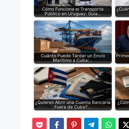
Cómo Funciona el Transporte
¿Cuán
Público en Uruguay: Guía…
Cuánto Puede Tardar un Envío
Prime
Marítimo a Cuba:…
¿Quieres Abrir una Cuenta Bancaria
¿Conv
Fuera de Cuba?…