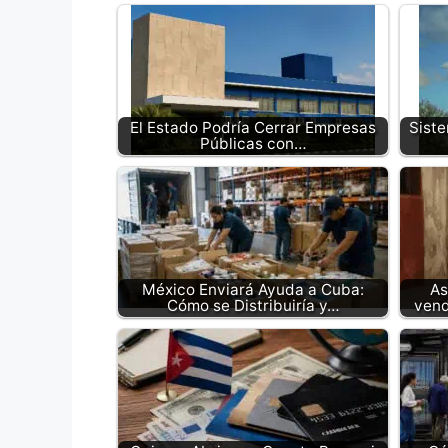
El Estado Podría Cerrar Empresas
Siste
Públicas con…
México Enviará Ayuda a Cuba:
As
Cómo se Distribuiría y…
vend