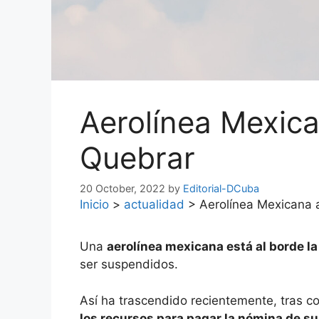
Aerolínea Mexic
Quebrar
20 October, 2022
by
Editorial-DCuba
Inicio
>
actualidad
>
Aerolínea Mexicana 
Una
aerolínea mexicana está al borde la
ser suspendidos.
Así ha trascendido recientemente, tras c
los recursos para pagar la nómina de s