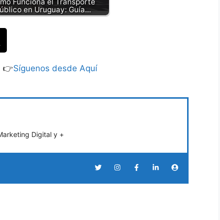
mo Funciona el Transporte
úblico en Uruguay: Guía…
S 👉
Síguenos desde Aquí
rketing Digital y +