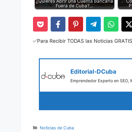
¿Quieres Abrir una Cuenta Bancaria
Có
Fuera de Cuba?…
P
✅Para Recibir TODAS las Noticias GRATI
Editorial-DCuba
Emprendedor Experto en SEO, Ma
Categories
Noticias de Cuba