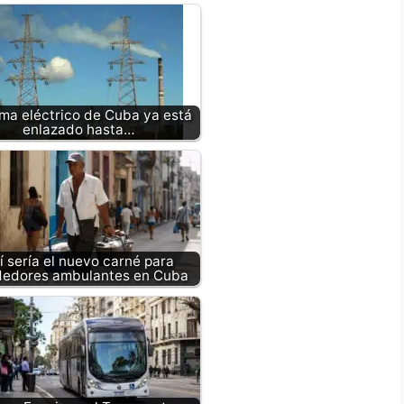
ma eléctrico de Cuba ya está
enlazado hasta…
í sería el nuevo carné para
edores ambulantes en Cuba