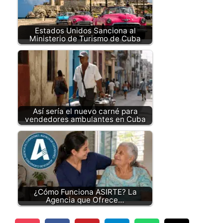
Estados Unidos Sanciona al
Ministerio de Turismo de Cuba
Así sería el nuevo carné para
vendedores ambulantes en Cuba
¿Cómo Funciona ASIRTE? La
Agencia que Ofrece…