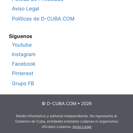
Aviso Legal
Políticas de D-CUBA.COM
Síguenos
Youtube
Instagram
Facebook
Pinterest
Grupo FB
© D-CUBA.COM • 2026
Medio informativo y editorial independiente. No representa al
Gobierno de Cuba, entidades estatales cubanas ni organismos
oficiales cubanos.
Aviso Legal