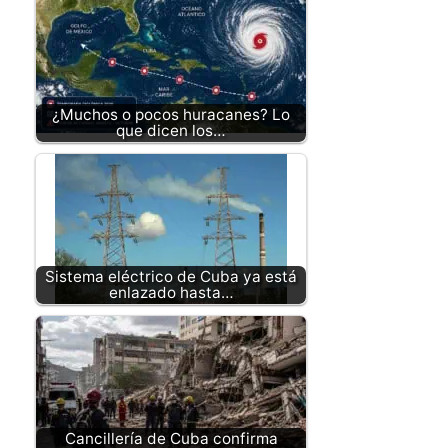
¿Muchos o pocos huracanes? Lo
que dicen los…
Sistema eléctrico de Cuba ya está
enlazado hasta…
Cancillería de Cuba confirma