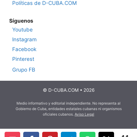
Políticas de D-CUBA.COM
Síguenos
Youtube
Instagram
Facebook
Pinterest
Grupo FB
© D-CUBA.COM • 2026
Medio informativo y editorial independiente. No representa al
Gobierno de Cuba, entidades estatales cubanas ni organismos
oficiales cubanos.
Aviso Legal