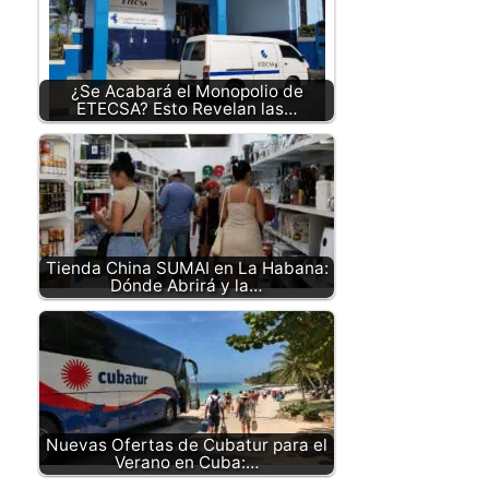
¿Se Acabará el Monopolio de
ETECSA? Esto Revelan las…
Tienda China SUMAI en La Habana:
Dónde Abrirá y la…
Nuevas Ofertas de Cubatur para el
Verano en Cuba:…