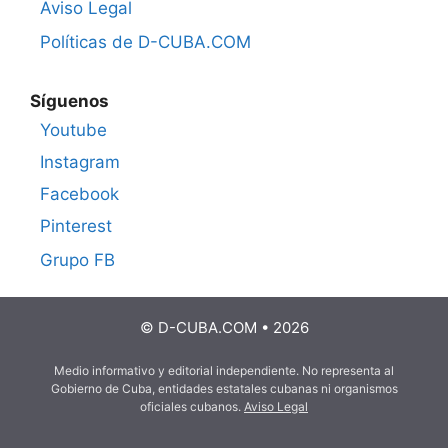
Aviso Legal
Políticas de D-CUBA.COM
Síguenos
Youtube
Instagram
Facebook
Pinterest
Grupo FB
© D-CUBA.COM • 2026
Medio informativo y editorial independiente. No representa al
Gobierno de Cuba, entidades estatales cubanas ni organismos
oficiales cubanos.
Aviso Legal