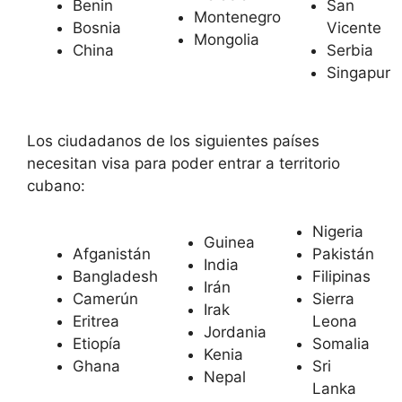
Benin
San
Montenegro
Bosnia
Vicente
Mongolia
China
Serbia
Singapur
Los ciudadanos de los siguientes países
necesitan visa para poder entrar a territorio
cubano:
Nigeria
Guinea
Afganistán
Pakistán
India
Bangladesh
Filipinas
Irán
Camerún
Sierra
Irak
Eritrea
Leona
Jordania
Etiopía
Somalia
Kenia
Ghana
Sri
Nepal
Lanka