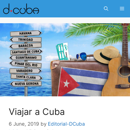
Skip
Me
to
content
Viajar a Cuba
6 June, 2019
by
Editorial-DCuba