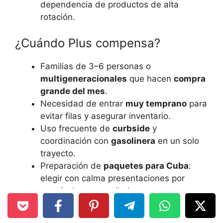
dependencia de productos de alta
rotación.
¿Cuándo Plus compensa?
Familias de 3–6 personas o
multigeneracionales
que hacen
compra
grande del mes
.
Necesidad de entrar
muy temprano
para
evitar filas y asegurar inventario.
Uso frecuente de
curbside
y
coordinación con
gasolinera
en un solo
trayecto.
Preparación de
paquetes para Cuba
:
elegir con calma presentaciones por
peso/volumen y sellado.
Profesiones con
turnos rotativos
(salud,
construcción, hostelería, delivery, retail)