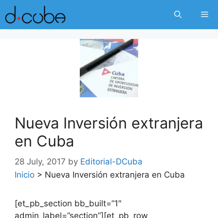
Skip
Me
to
content
Nueva Inversión extranjera
en Cuba
28 July, 2017
by
Editorial-DCuba
Inicio
>
Nueva Inversión extranjera en Cuba
[et_pb_section bb_built=”1″
admin_label=”section”][et_pb_row