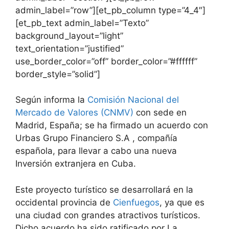
admin_label=”row”][et_pb_column type=”4_4″]
[et_pb_text admin_label=”Texto”
background_layout=”light”
text_orientation=”justified”
use_border_color=”off” border_color=”#ffffff”
border_style=”solid”]
Según informa la
Comisión Nacional del
Mercado de Valores (CNMV)
con sede en
Madrid, España; se ha firmado un acuerdo con
Urbas Grupo Financiero S.A , compañía
española, para llevar a cabo una nueva
Inversión extranjera en Cuba.
Este proyecto turístico se desarrollará en la
occidental provincia de
Cienfuegos
, ya que es
una ciudad con grandes atractivos turísticos.
Dicho acuerdo ha sido ratificado por La