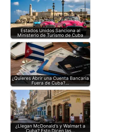
Estados Unidos Sanciona al
Ministerio de Turismo de Cuba
¿Quieres Abrir una Cuenta Bancaria
Fuera de Cuba?…
¿Llegan McDonald’s y Walmart a
Cuba? Esto Dicen las…