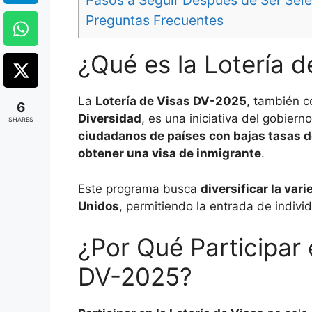
Pasos a Seguir Después de Ser Sel
Preguntas Frecuentes
¿Qué es la Lotería 
La
Lotería de Visas DV-2025
, también 
6
Diversidad
, es una iniciativa del gobier
SHARES
ciudadanos de países con bajas tasas de
obtener una visa de inmigrante
.
Este programa busca
diversificar la var
Unidos
, permitiendo la entrada de indivi
¿Por Qué Participar 
DV-2025?