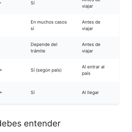
+
Sí
viajar
En muchos casos
Antes de
sí
viajar
Depende del
Antes de
trámite
viajar
Al entrar al
0+
Sí (según país)
país
0+
Sí
Al llegar
debes entender