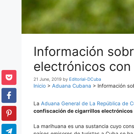
Información sobre
electrónicos co
21 June, 2019
by
Editorial-DCuba
Inicio
>
Aduana Cubana
>
Información sob
La
Aduana General de La República de 
confiscación de cigarrillos electrónico
La marihuana es una sustancia cuyo consum
países emisores de turistas a Cuba se ha 