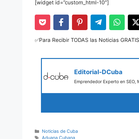
[widget id=”custom_html-10″]
✅Para Recibir TODAS las Noticias GRATI
Editorial-DCuba
Emprendedor Experto en SEO, Ma
Categories
Noticias de Cuba
Tags
Aduana Cubana