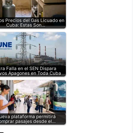
s Precios del Gas Licuado en
Cuba: Estas Son…
ra Falla en el SEN Dispara
vos Apagones en Toda Cuba
ueva plataforma permitirá
omprar pasajes desde el…