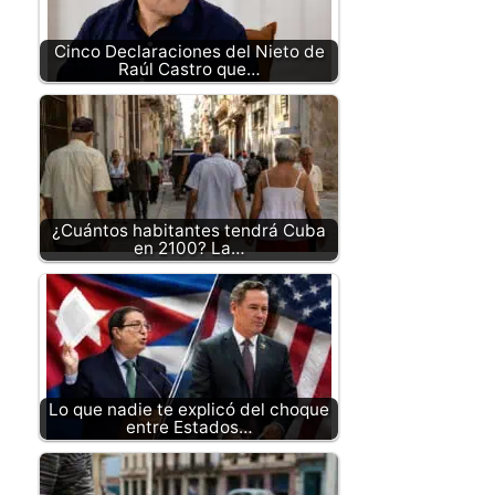
Cinco Declaraciones del Nieto de
Raúl Castro que…
¿Cuántos habitantes tendrá Cuba
en 2100? La…
Lo que nadie te explicó del choque
entre Estados…