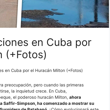
ciones en Cuba por
n (+Fotos)
es en Cuba por el Huracán Milton (+Fotos)
a preocupación, pero cuando las primeras
irse, la inquietud crece. En Cuba,
beque, el poderoso huracán Milton,
ahora
ala Saffir-Simpson, ha comenzado a mostrar su
 Surgidero de Batabanó.
¿Cómo evolucionará este