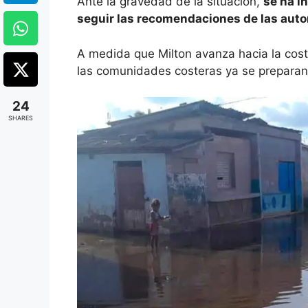
Ante la gravedad de la situación,
se ha i
seguir las recomendaciones de las auto
A medida que Milton avanza hacia la cos
las comunidades costeras ya se prepara
24
SHARES