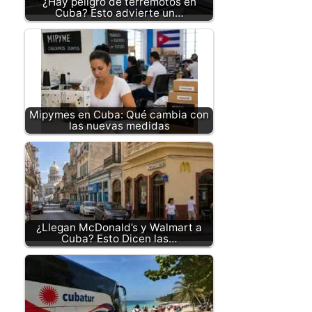
¿Hay peligro de terremotos en
Cuba? Esto advierte un…
Mipymes en Cuba: Qué cambia con
las nuevas medidas
¿Llegan McDonald’s y Walmart a
Cuba? Esto Dicen las…