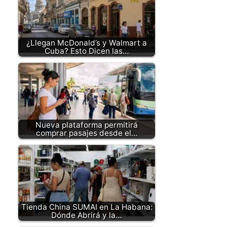
¿Llegan McDonald’s y Walmart a
Cuba? Esto Dicen las…
Nueva plataforma permitirá
comprar pasajes desde el…
Tienda China SUMAI en La Habana:
Dónde Abrirá y la…