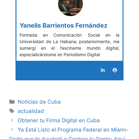
Yanelis Barrientos Fernández
Formada en Comunicación Social en la
Universidad de La Habana; posteriormente, me
sumergí en el fascinante mundo digital,
especializándome en Periodismo Digital
Categories
Noticias de Cuba
Tags
actualidad
Obtener tu Firma Digital en Cuba
Ya Está Listo el Programa Federal en Miami-
Dade que te Ayudará a Costear tu Renta: Aquí