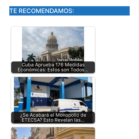
TE RECOMENDAMOS:
Cuba Aprueba 176 Medidas
Económicas: Estos son Todos…
¿Se Acabará el Monopolio de
ETECSA? Esto Revelan las…