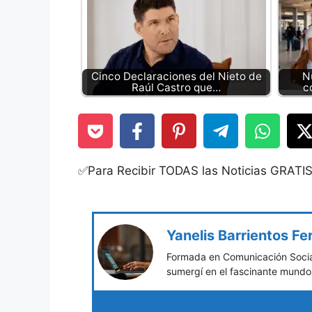
Cinco Declaraciones del Nieto de
N
Raúl Castro que…
c
✅Para Recibir TODAS las Noticias GRATI
Yanelis Barrientos F
Formada en Comunicación Social
sumergí en el fascinante mundo 