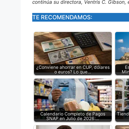
continúa su directora, Ventris C. Gibson
TE RECOMENDAMOS:
¿Conviene ahorrar en CUP, dólares
E
o euros? Lo que…
Min
Calendario Completo de Pagos
Tiend
SNAP en Julio de 2026:…