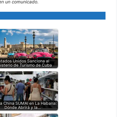
, en un comunicado.
stados Unidos Sanciona al
isterio de Turismo de Cuba
a China SUMAI en La Habana:
Dónde Abrirá y la…