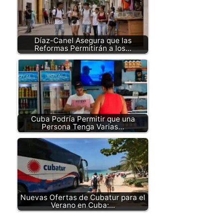
Díaz-Canel Asegura que las
Reformas Permitirán a los…
Cuba Podría Permitir que una
Persona Tenga Varias…
Nuevas Ofertas de Cubatur para el
Verano en Cuba:…