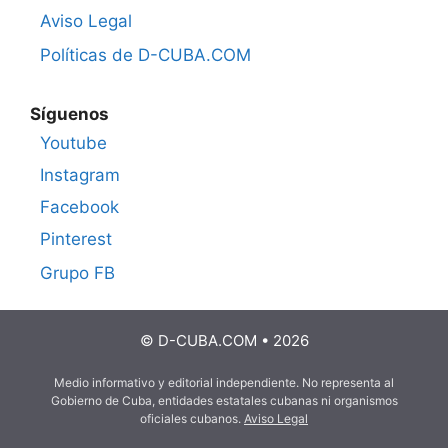
Aviso Legal
Políticas de D-CUBA.COM
Síguenos
Youtube
Instagram
Facebook
Pinterest
Grupo FB
© D-CUBA.COM • 2026
Medio informativo y editorial independiente. No representa al
Gobierno de Cuba, entidades estatales cubanas ni organismos
oficiales cubanos.
Aviso Legal